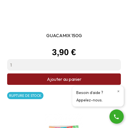
GUACAMIX 150G
Prix
3,90 €
Ajouter au panier
×
Besoin d’aide ?
RUPTURE DE STOCK
Appelez-nous.