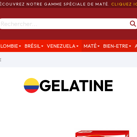
ÉCOUVREZ NOTRE GAMME SPÉCIALE DE MATÉ.
CLIQUEZ I
LOMBIE
BRÉSIL
VENEZUELA
MATÉ
BIEN-ETRE
E
GELATINE