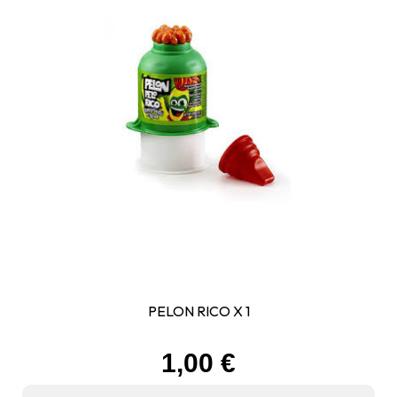
PELON RICO X 1
Prix
1,00 €