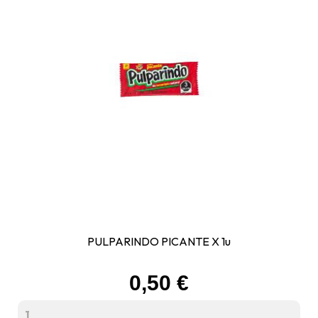
PULPARINDO PICANTE X 1u
Prix
0,50 €