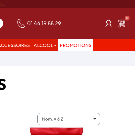
CI
.
01 44 19 88 29
ACCESSOIRES
ALCOOL
PROMOTIONS
S