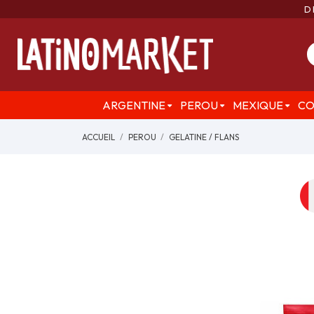
D
ARGENTINE
PEROU
MEXIQUE
CO
ACCUEIL
PEROU
GELATINE / FLANS