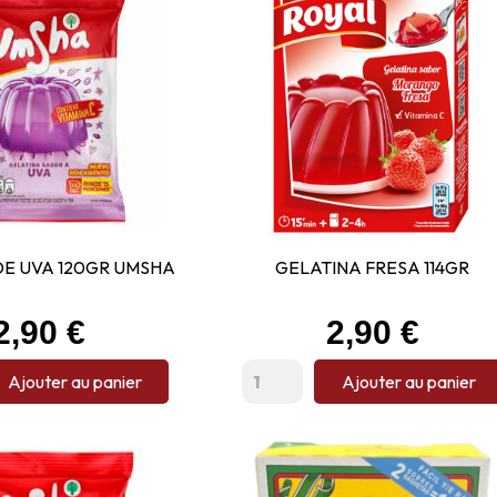
DE UVA 120GR UMSHA
GELATINA FRESA 114GR
Prix
Prix
2,90 €
2,90 €
Ajouter au panier
Ajouter au panier