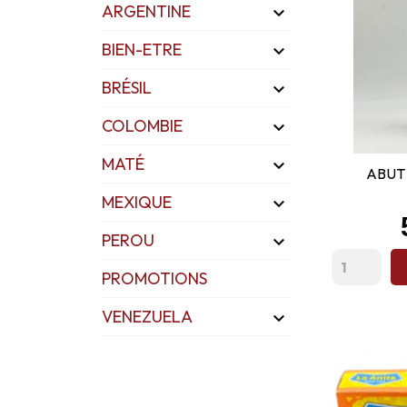
ARGENTINE

BIEN-ETRE

BRÉSIL

COLOMBIE

MATÉ

ABUT 
MEXIQUE

PEROU

PROMOTIONS
VENEZUELA
