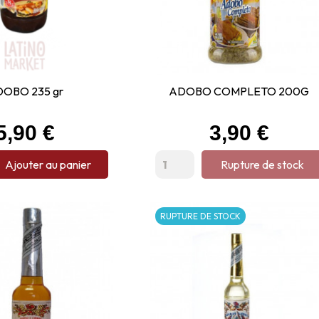
OBO 235 gr
ADOBO COMPLETO 200G
Prix
Prix
5,90 €
3,90 €
Ajouter au panier
Rupture de stock
RUPTURE DE STOCK