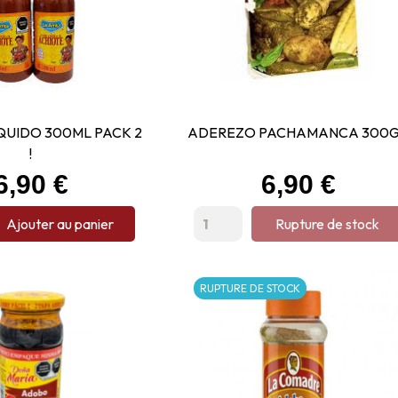
QUIDO 300ML PACK 2
ADEREZO PACHAMANCA 300
!
Prix
Prix
6,90 €
6,90 €
Ajouter au panier
Rupture de stock
RUPTURE DE STOCK