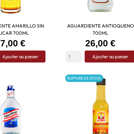
NTE AMARILLO SIN
AGUARDIENTE ANTIOQUENO
UCAR 700ML
700ML
rix
Prix
7,00 €
26,00 €
Ajouter au panier
Ajouter au panier
RUPTURE DE STOCK