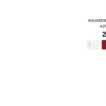
AGUARDIE
AZ
P
2