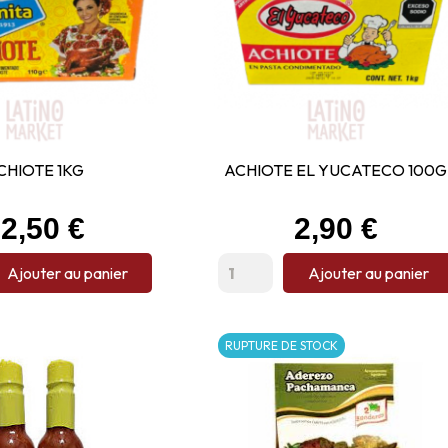
CHIOTE 1KG
ACHIOTE EL YUCATECO 100G
rix
Prix
2,50 €
2,90 €
Ajouter au panier
Ajouter au panier
RUPTURE DE STOCK