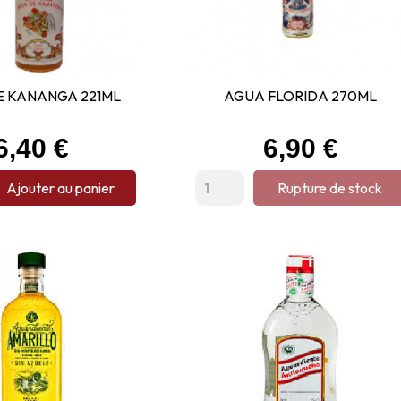
E KANANGA 221ML
AGUA FLORIDA 270ML
Prix
Prix
6,40 €
6,90 €
Ajouter au panier
Rupture de stock