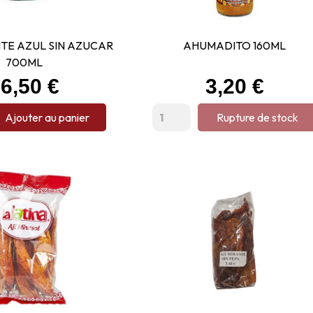
TE AZUL SIN AZUCAR
AHUMADITO 160ML
700ML
rix
Prix
6,50 €
3,20 €
Ajouter au panier
Rupture de stock