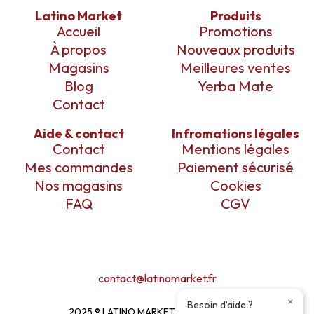
Latino Market
Produits
Accueil
Promotions
À propos
Nouveaux produits
Magasins
Meilleures ventes
Blog
Yerba Mate
Contact
Aide & contact
Infromations légales
Contact
Mentions légales
Mes commandes
Paiement sécurisé
Nos magasins
Cookies
FAQ
CGV
contact@latinomarket.fr
×
Besoin d’aide ?
2025 ® LATINO MARKET ı DESIGN BY
EM