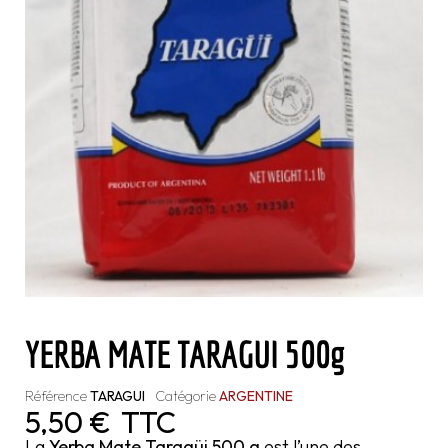
YERBA MATE TARAGUI 500g
Référence
TARAGUI
Catégorie
ARGENTINE
5,50 €
TTC
La
Yerba Mate Taragüi 500 g
est l’une des