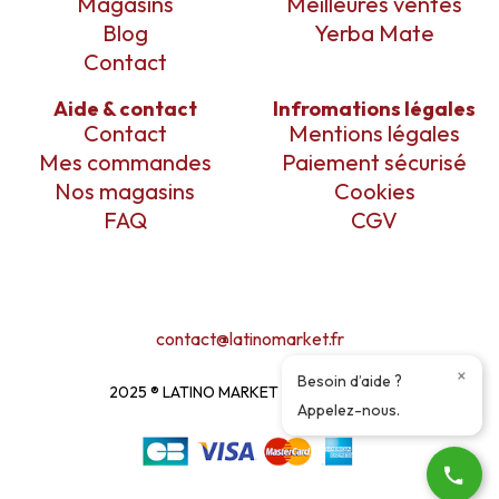
Magasins
Meilleures ventes
Blog
Yerba Mate
Contact
Aide & contact
Infromations légales
Contact
Mentions légales
Mes commandes
Paiement sécurisé
Nos magasins
Cookies
FAQ
CGV
contact@latinomarket.fr
×
Besoin d’aide ?
2025 ® LATINO MARKET ı DESIGN BY
EM
Appelez-nous.