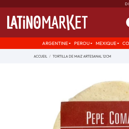
D
ARGENTINE
PEROU
MEXIQUE
CO
ACCUEIL
TORTILLA DE MAIZ ARTESANAL 12CM