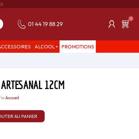
CI
.
01 44 19 88 29
ACCESSOIRES
ALCOOL
PROMOTIONS
Z ARTESANAL 12CM
rie
Accueil
OUTER AU PANIER