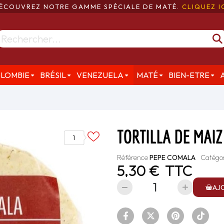
ÉCOUVREZ NOTRE GAMME SPÉCIALE DE MATÉ.
CLIQUEZ I
LOMBIE
BRÉSIL
VENEZUELA
MATÉ
BIEN-ETRE
TORTILLA DE MAI
1
Référence
PEPE COMALA
Catégo
5,30 €
TTC
AJ