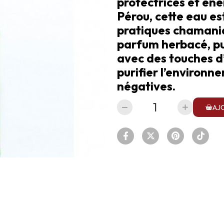
protectrices et éne
Pérou, cette eau es
pratiques chamaniq
parfum herbacé, pu
avec des touches d
purifier l’environn
négatives.
AJ