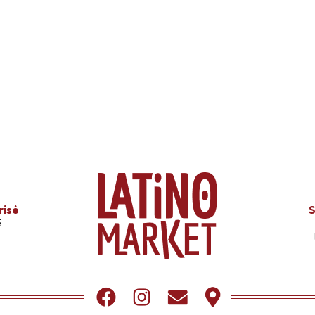
risé
S
s