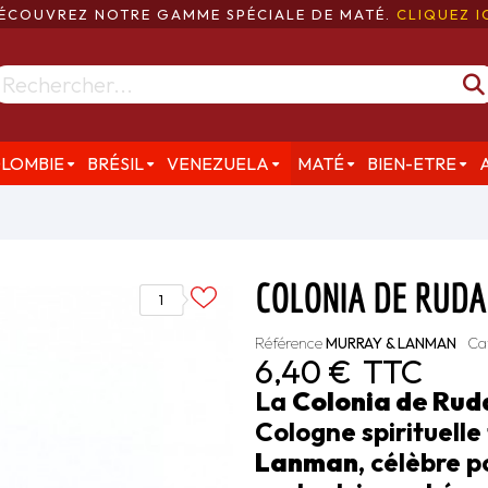
ÉCOUVREZ NOTRE GAMME SPÉCIALE DE MATÉ.
CLIQUEZ I
LOMBIE
BRÉSIL
VENEZUELA
MATÉ
BIEN-ETRE
COLONIA DE RUDA
1
Référence
MURRAY & LANMAN
Ca
6,40 €
TTC
La
Colonia de Rud
Cologne spirituell
Lanman
, célèbre p