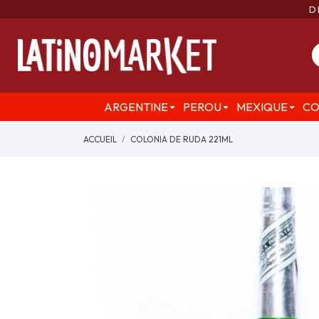
D
ARGENTINE
PEROU
MEXIQUE
CO
ACCUEIL
COLONIA DE RUDA 221ML