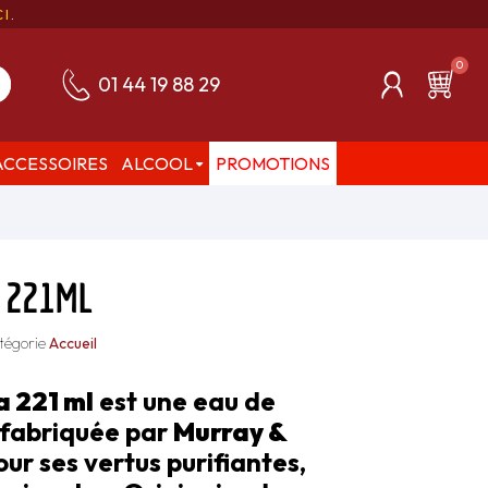
CI
.
01 44 19 88 29
ACCESSOIRES
ALCOOL
PROMOTIONS
 221ML
tégorie
Accueil
a 221 ml
est une eau de
e fabriquée par
Murray &
our ses vertus purifiantes,